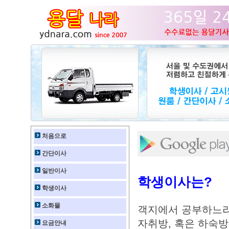
처음으로
간단이사
일반이사
학생이사는?
학생이사
소화물
객지에서 공부하느라
자취방, 혹은 하숙
요금안내